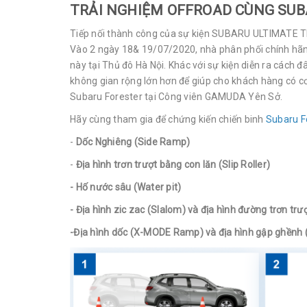
TRẢI NGHIỆM OFFROAD CÙNG SUB
Tiếp nối thành công của sự kiện SUBARU ULTIMATE TE
Vào 2 ngày 18& 19/07/2020, nhà phân phối chính hã
này tại Thủ đô Hà Nội. Khác với sự kiện diễn ra cách 
không gian rộng lớn hơn để giúp cho khách hàng có cơ
Subaru Forester tại Công viên GAMUDA Yên Sở.
Hãy cùng tham gia để chứng kiến chiến binh
Subaru F
-
Dốc Nghiêng (Side Ramp)
-
Địa hình trơn trượt bằng con lăn (Slip Roller)
- Hố nước sâu (Water pit)
- Địa hình zic zac (Slalom) và địa hình đường trơn trư
-Địa hình dốc (X-MODE Ramp) và địa hình gập ghềnh