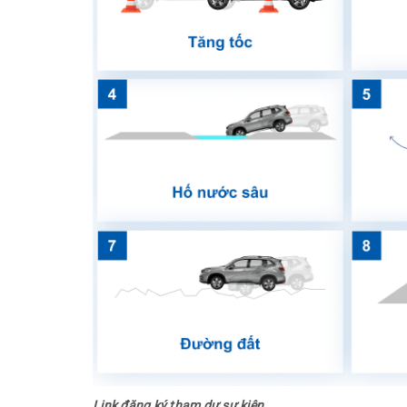
Link đăng ký tham dự sự kiện