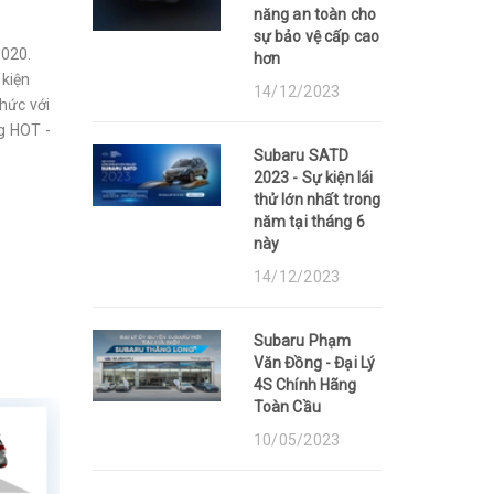
năng an toàn cho
sự bảo vệ cấp cao
2020.
hơn
 kiện
14/12/2023
chức với
g HOT -
Subaru SATD
2023 - Sự kiện lái
thử lớn nhất trong
năm tại tháng 6
này
14/12/2023
Subaru Phạm
Văn Đồng - Đại Lý
4S Chính Hãng
Toàn Cầu
10/05/2023