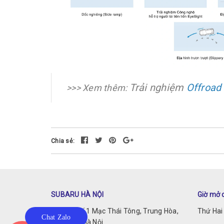
Trải nghiệm
Offroad
>>> Xem thêm:
Chia sẻ:
SUBARU HÀ NỘI
Giờ mở 
Địa chỉ: Số 1 Mạc Thái Tông, Trung Hòa,
Thứ Hai 
Chat Zalo
Cầu Giấy, Hà Nội.