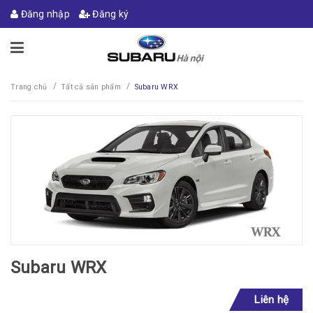
Đăng nhập
Đăng ký
/
/
Trang chủ
Tất cả sản phẩm
Subaru WRX
Subaru WRX
Liên hệ