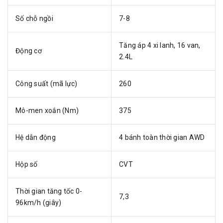
Số chỗ ngồi
7-8
Tăng áp 4 xi lanh, 16 van,
Động cơ
2.4L
Công suất (mã lực)
260
Mô-men xoắn (Nm)
375
Hệ dẫn động
4 bánh toàn thời gian AWD
Hộp số
CVT
Thời gian tăng tốc 0-
7,3
96km/h (giây)