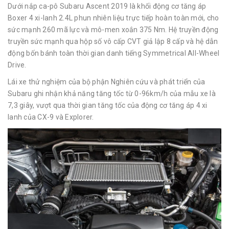
Dưới nắp ca-pô Subaru Ascent 2019 là khối động cơ tăng áp
Boxer 4 xi-lanh 2.4L phun nhiên liệu trực tiếp hoàn toàn mới, cho
sức mạnh 260 mã lực và mô-men xoắn 375 Nm. Hệ truyền động
truyền sức mạnh qua hộp số vô cấp CVT giả lập 8 cấp và hệ dẫn
động bốn bánh toàn thời gian danh tiếng Symmetrical All-Wheel
Drive.
Lái xe thử nghiệm của bộ phận Nghiên cứu và phát triển của
Subaru ghi nhận khả năng tăng tốc từ 0-96km/h của mẫu xe là
7,3 giây, vượt qua thời gian tăng tốc của động cơ tăng áp 4 xi
lanh của CX-9 và Explorer.