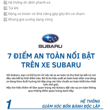
4️⃣ Hệ thống ổn định phanh xe
5️⃣ Túi khí
6️⃣ Động cơ boxer có khả năng gập gẫy khi va chạm
7️⃣ Khung gia cường dạng vòng